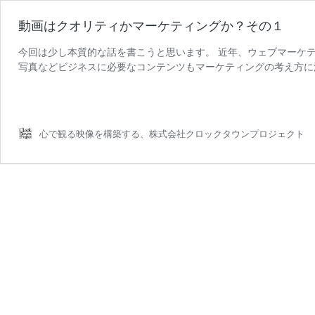
動画はクオリティかマーケティングか？その１
今回は少し本質的な話を書こうと思います。 近年、ウェブマーケ
写真などビジネスに必要なコンテンツもマーケティングの考え方に
動
います。 そこで問題になっ …
続きを読む
画
は
ク
心で観る映像を構築する、株式会社クロックタウンプロジェクト
オ
リ
テ
ィ
か
マ
ー
ケ
テ
ィ
ン
グ