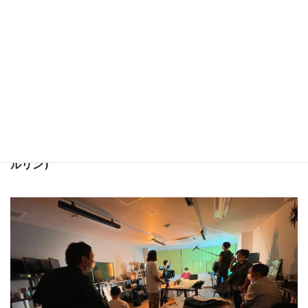
株式会社Clock Town Projectを立ち上げる。現在は
ウェブ解析士の技術を活かし、戦略や効果を見据えた企業
VPやウェブ広告動画などを制作。自身も現代アーティス
トとして作品作りを行ないながらアーティスト支援なども
行なっている。
Idemitsu Art Award2023入選(国立新美術館にて展
示)
BBA ONE SHOT AWARD 2025 Shortlist(ドイツ/ベ
ルリン)