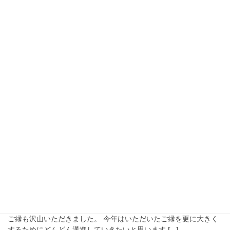
2026年4月19日
マーケティング
スマホで十分？プロに頼むべき？
映像制作会社が教える「動画の本当の違い」
こんにちは！映像制作会社クロックタウンプロジェクトの代表を
務めております、唐井です。 実は当ブログ、約1年ぶりの更新とな
ります…！ ありがたいことに、この1年間は多くのお客様から動画
制作やSNSマーケティングのご依頼をい […]
2025年1月2日
お知らせ
新年明けましておめでとうござい
ます！
新年明けましておめでとうございます！昨年は大変お世話になり
ました。昨年から弊社主催の交流会もはじまり、映像制作以外の
ご縁も沢山いただきました。 今年はいただいたご縁を更に大きく
するためにどんどん邁進していきたいと思います […]