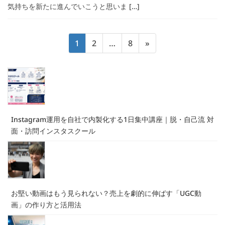
気持ちを新たに進んでいこうと思いま […]
投
固
固
固
1
2
…
8
»
稿
定
定
定
の
ペ
ペ
ペ
ペ
ー
ー
ー
ジ
ジ
ジ
ー
ジ
Instagram運用を自社で内製化する1日集中講座｜脱・自己流 対
送
面・訪問インスタスクール
り
お堅い動画はもう見られない？売上を劇的に伸ばす「UGC動
画」の作り方と活用法