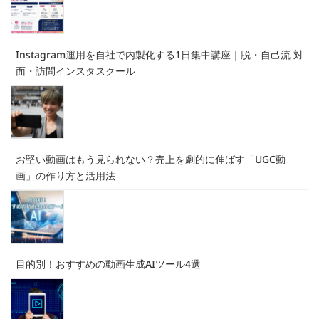
ペ
ー
ー
ー
ー
ジ
ジ
ジ
ジ
ー
ジ
Instagram運用を自社で内製化する1日集中講座｜脱・自己流 対
送
面・訪問インスタスクール
り
お堅い動画はもう見られない？売上を劇的に伸ばす「UGC動
画」の作り方と活用法
目的別！おすすめの動画生成AIツール4選