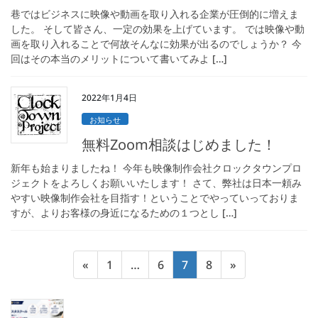
巷ではビジネスに映像や動画を取り入れる企業が圧倒的に増えま
した。 そして皆さん、一定の効果を上げています。 では映像や動
画を取り入れることで何故そんなに効果が出るのでしょうか？ 今
回はその本当のメリットについて書いてみよ […]
2022年1月4日
お知らせ
無料Zoom相談はじめました！
新年も始まりましたね！ 今年も映像制作会社クロックタウンプロ
ジェクトをよろしくお願いいたします！ さて、弊社は日本一頼み
やすい映像制作会社を目指す！ということでやっていっておりま
すが、よりお客様の身近になるための１つとし […]
投
固
固
固
固
«
1
…
6
7
8
»
稿
定
定
定
定
の
ペ
ペ
ペ
ペ