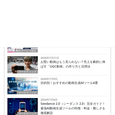
クライアントにとって何が一番利益になるかを
考えて中長期的な目線で制作、アドバイスなど
を行っている。
最新の投稿
2026年7月23日
Instagram運用を自社で内製化する1日集中講座
｜脱・自己流 対面・訪問インスタスクール
弊社サービス紹介
2026年7月21日
お堅い動画はもう見られない？売上を劇的に伸
ばす「UGC動画」の作り方と活用法
マーケティング
2026年7月9日
目的別！おすすめの動画生成AIツール4選
マーケティング
2026年7月6日
Seedance 2.0（シーダンス 2.0）完全ガイド！
最強AI動画生成ツールの特徴・料金・難しさを
徹底解説
マーケティング