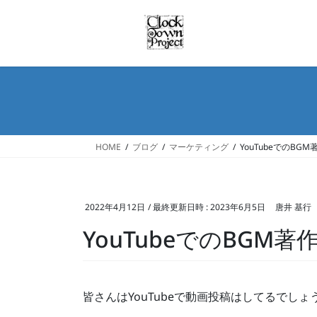
コ
ナ
ン
ビ
テ
ゲ
ン
ー
ツ
シ
へ
ョ
ス
ン
キ
に
ッ
移
HOME
ブログ
マーケティング
YouTubeでのBG
プ
動
2022年4月12日
/ 最終更新日時 :
2023年6月5日
唐井 基行
YouTubeでのBGM
皆さんはYouTubeで動画投稿はしてるでしょ