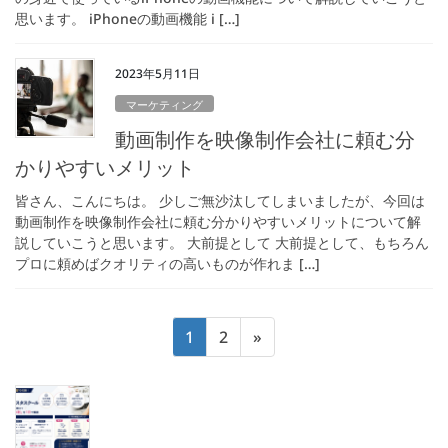
思います。 iPhoneの動画機能 i […]
2023年5月11日
マーケティング
動画制作を映像制作会社に頼む分
かりやすいメリット
皆さん、こんにちは。 少しご無沙汰してしまいましたが、今回は
動画制作を映像制作会社に頼む分かりやすいメリットについて解
説していこうと思います。 大前提として 大前提として、もちろん
プロに頼めばクオリティの高いものが作れま […]
投
固
固
1
2
»
稿
定
定
の
ペ
ペ
ペ
ー
ー
ジ
ジ
ー