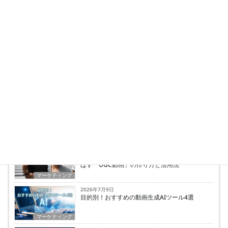
外資系の映像制作、映画制作、MV制作などを
経て2015年株式会社クロックタウンプロジェ
クトを設立。
クライアントにとって何が一番利益になるかを
考えて中長期的な目線で制作、アドバイスなど
を行っている。
最新の投稿
2026年7月23日
Instagram運用を自社で内製化する1日集中講座
｜脱・自己流 対面・訪問インスタスクール
弊社サービス紹介
2026年7月21日
お堅い動画はもう見られない？売上を劇的に伸
ばす「UGC動画」の作り方と活用法
マーケティング
2026年7月9日
目的別！おすすめの動画生成AIツール4選
マーケティング