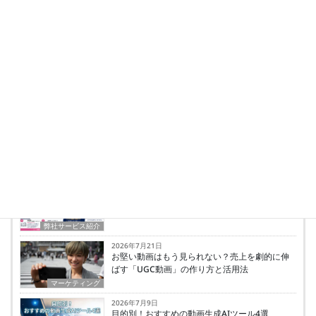
映像ディレクター/ウェブ解析士
外資系の映像制作、映画制作、MV制作などを
経て2015年株式会社クロックタウンプロジェ
クトを設立。
クライアントにとって何が一番利益になるかを
考えて中長期的な目線で制作、アドバイスなど
を行っている。
最新の投稿
2026年7月23日
Instagram運用を自社で内製化する1日集中講座
｜脱・自己流 対面・訪問インスタスクール
弊社サービス紹介
2026年7月21日
お堅い動画はもう見られない？売上を劇的に伸
ばす「UGC動画」の作り方と活用法
マーケティング
2026年7月9日
目的別！おすすめの動画生成AIツール4選